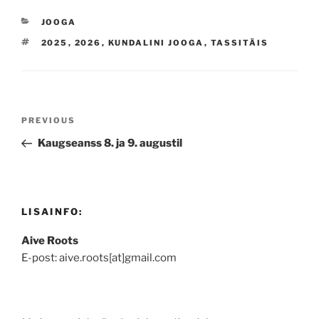
CATEGORIES
JOOGA
TAGS
2025
,
2026
,
KUNDALINI JOOGA
,
TASSITÄIS
Navigeerimine
Previous
PREVIOUS
Post
Kaugseanss 8. ja 9. augustil
LISAINFO:
Aive Roots
E-post: aive.roots[at]gmail.com