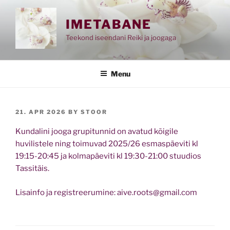
Skip
to
IMETABANE
content
Teekond iseendani Reiki ja joogaga
Menu
POSTED
21. APR 2026
BY
STOOR
ON
Kundalini jooga grupitunnid on avatud kõigile
huvilistele ning toimuvad 2025/26 esmaspäeviti kl
19:15-20:45 ja kolmapäeviti kl 19:30-21:00 stuudios
Tassitäis.
Lisainfo ja registreerumine: aive.roots@gmail.com