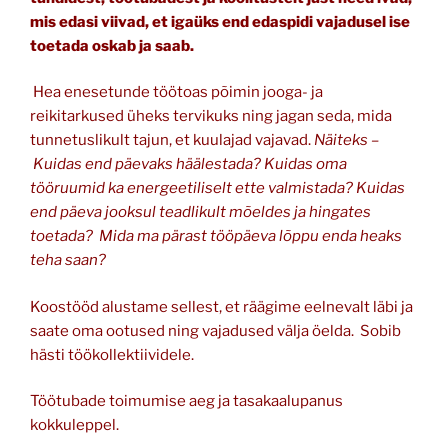
mis edasi viivad, et igaüks end edaspidi vajadusel ise
toetada oskab ja saab.
Hea enesetunde töötoas põimin jooga- ja
reikitarkused üheks tervikuks ning jagan seda, mida
tunnetuslikult tajun, et kuulajad vajavad.
Näiteks –
Kuidas end päevaks häälestada? Kuidas oma
tööruumid ka energeetiliselt ette valmistada? Kuidas
end päeva jooksul teadlikult mõeldes ja hingates
toetada? Mida ma pärast tööpäeva lõppu enda heaks
teha saan?
Koostööd alustame sellest, et räägime eelnevalt läbi ja
saate oma ootused ning vajadused välja öelda. Sobib
hästi töökollektiividele.
Töötubade toimumise aeg ja tasakaalupanus
kokkuleppel.