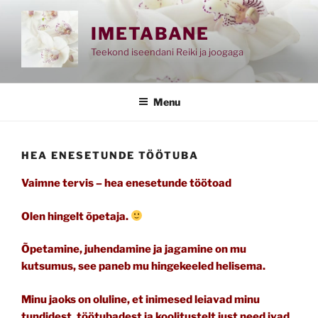
Skip
to
IMETABANE
content
Teekond iseendani Reiki ja joogaga
Menu
HEA ENESETUNDE TÖÖTUBA
Vaimne tervis – hea enesetunde töötoad
Olen hingelt õpetaja.
Õpetamine, juhendamine ja jagamine on mu
kutsumus, see paneb mu hingekeeled helisema.
Minu jaoks on oluline, et inimesed leiavad minu
tundidest, töötubadest ja koolitustelt just need ivad,