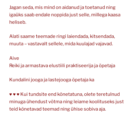
Jagan seda, mis mind on aidanud ja toetanud ning
igaüks saab endale noppida just selle, millega kaasa
heliseb.
Alati saame teemade ringi laiendada, kitsendada,
muuta – vastavalt sellele, mida kuulajad vajavad.
Aive
Reiki ja armastava elustiili praktiseerija ja õpetaja
Kundalini jooga ja lastejooga õpetaja ka
♥ ♥ ♥ Kui tundsite end kõnetatuna, olete teretulnud
minuga ühendust võtma ning leiame koolituseks just
teid kõnetavad teemad ning ühise sobiva aja.