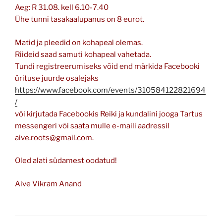
Aeg: R 31.08. kell 6.10-7.40
Ühe tunni tasakaalupanus on 8 eurot.
Matid ja pleedid on kohapeal olemas.
Riideid saad samuti kohapeal vahetada.
Tundi registreerumiseks võid end märkida Facebooki
ürituse juurde osalejaks
https://www.facebook.com/events/310584122821694
/
või kirjutada Facebookis Reiki ja kundalini jooga Tartus
messengeri või saata mulle e-maili aadressil
aive.roots@gmail.com.
Oled alati südamest oodatud!
Aive Vikram Anand