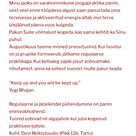
Minu jaoks on varahommikune joogapraktika parim,
sest veel enne tööpäeva algust saan panustada oma
tervisesse ja aktiveeritud energia aitab mul terve
ülejäänud päeva voos kulgeda.
Pakun Sulle võimalust kogeda, kas sama kehtib ka Sinu
puhul.
Augustikuus teeme mõned proovitunnid. Kui huvilisi
on ja grupike formeerub, jätkame regulaarse
praktikaga. Kui kellaaeg vajab pisut sobivamaks
nihutamist, anna ka sellest soovist mulle palun teada.
“Keep up and you will be kept up.”
Yogi Bhajan
Regulaarne ja järjekindel pühendumine on parim
eneseabivahend.
Tunnid sobivad nii algajatele kui juba kogenud
praktiseerijatele.
Koht: Devi Reikistuudio (Pikk 12b, Tartu)