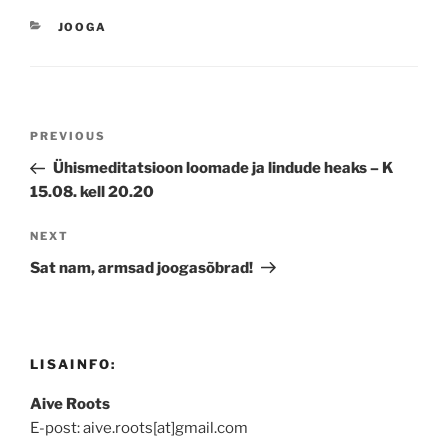
CATEGORIES
JOOGA
Navigeerimine
Previous
PREVIOUS
Post
Ühismeditatsioon loomade ja lindude heaks – K
15.08. kell 20.20
Next
NEXT
Post
Sat nam, armsad joogasõbrad!
LISAINFO:
Aive Roots
E-post: aive.roots[at]gmail.com