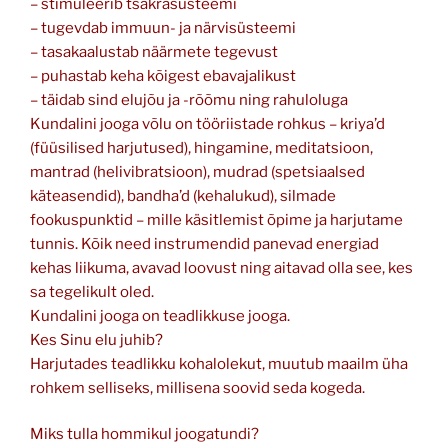
– stimuleerib tšakrasüsteemi
– tugevdab immuun- ja närvisüsteemi
– tasakaalustab näärmete tegevust
– puhastab keha kõigest ebavajalikust
– täidab sind elujõu ja -rõõmu ning rahuloluga
Kundalini jooga võlu on tööriistade rohkus – kriya’d
(füüsilised harjutused), hingamine, meditatsioon,
mantrad (helivibratsioon), mudrad (spetsiaalsed
käteasendid), bandha’d (kehalukud), silmade
fookuspunktid – mille käsitlemist õpime ja harjutame
tunnis. Kõik need instrumendid panevad energiad
kehas liikuma, avavad loovust ning aitavad olla see, kes
sa tegelikult oled.
Kundalini jooga on teadlikkuse jooga.
Kes Sinu elu juhib?
Harjutades teadlikku kohalolekut, muutub maailm üha
rohkem selliseks, millisena soovid seda kogeda.
Miks tulla hommikul joogatundi?