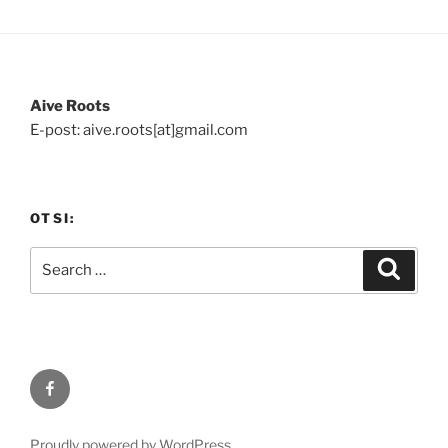
Aive Roots
E-post: aive.roots[at]gmail.com
OTSI:
Search
Search
for:
Facebook
Proudly powered by WordPress