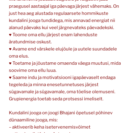
praegusel aastaajal iga päevaga järjest vähemaks. On
just hea aeg alustada regulaarsete hommikuste
kundalini jooga tundidega, mis annavad energiat nii
alanud päevaks kui veel järgnevateks päevadekski.
♥ Toome oma ellu järjest enam lahenduste
äratundmise oskust.
♥ Avame end värskele elujõule ja uutele suundadele
oma elus.
♥ Toetame ja jõustame omaenda väega muutusi, mida
soovime oma ellu luua.
♥ Saame indu ja motivatsiooni igapäevaselt endaga
tegeleda ja minna enesetunnetuses järjest
sügavamale ja sügavamale, oma tõelise olemuseni.
Grupienergia toetab seda protsessi imeliselt.
Kundalini jooga on joogi Bhajani õpetusel põhinev
dünaamiline jooga, mis:
– aktiveerib keha isetervenemisvõimet