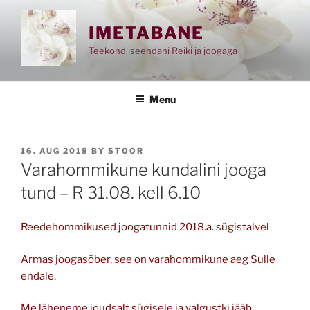
Skip
to
IMETABANE
content
Teekond iseendani Reiki ja joogaga
Menu
POSTED
16. AUG 2018
BY
STOOR
ON
Varahommikune kundalini jooga
tund – R 31.08. kell 6.10
Reedehommikused joogatunnid 2018.a. sügistalvel
Armas joogasõber, see on varahommikune aeg Sulle
endale.
Me läheneme jõudsalt sügisele ja valgustki jääb