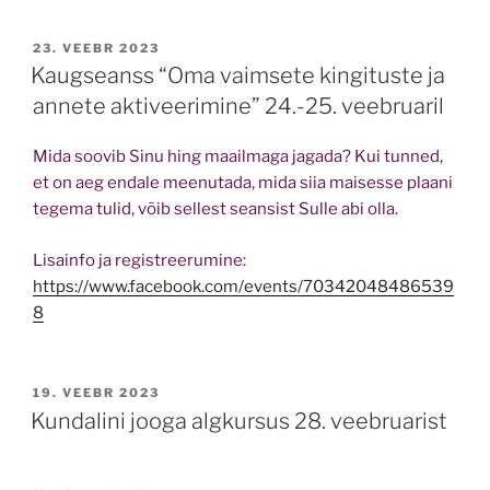
POSTED
23. VEEBR 2023
ON
Kaugseanss “Oma vaimsete kingituste ja
annete aktiveerimine” 24.-25. veebruaril
Mida soovib Sinu hing maailmaga jagada? Kui tunned,
et on aeg endale meenutada, mida siia maisesse plaani
tegema tulid, võib sellest seansist Sulle abi olla.
Lisainfo ja registreerumine:
https://www.facebook.com/events/70342048486539
8
POSTED
19. VEEBR 2023
ON
Kundalini jooga algkursus 28. veebruarist