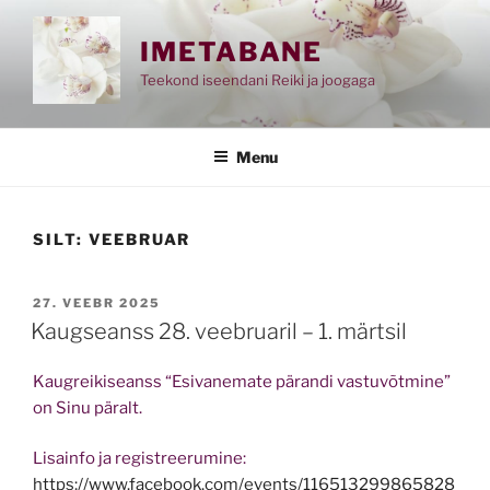
Skip
to
IMETABANE
content
Teekond iseendani Reiki ja joogaga
Menu
SILT:
VEEBRUAR
POSTED
27. VEEBR 2025
ON
Kaugseanss 28. veebruaril – 1. märtsil
Kaugreikiseanss “Esivanemate pärandi vastuvõtmine”
on Sinu päralt.
Lisainfo ja registreerumine:
https://www.facebook.com/events/116513299865828