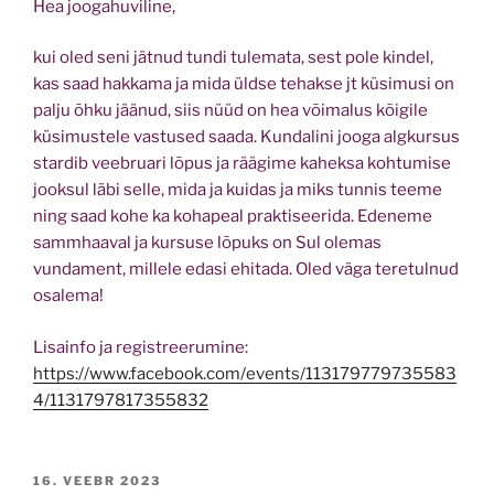
Hea joogahuviline,
kui oled seni jätnud tundi tulemata, sest pole kindel,
kas saad hakkama ja mida üldse tehakse jt küsimusi on
palju õhku jäänud, siis nüüd on hea võimalus kõigile
küsimustele vastused saada. Kundalini jooga algkursus
stardib veebruari lõpus ja räägime kaheksa kohtumise
jooksul läbi selle, mida ja kuidas ja miks tunnis teeme
ning saad kohe ka kohapeal praktiseerida. Edeneme
sammhaaval ja kursuse lõpuks on Sul olemas
vundament, millele edasi ehitada. Oled väga teretulnud
osalema!
Lisainfo ja registreerumine:
https://www.facebook.com/events/113179779735583
4/1131797817355832
POSTED
16. VEEBR 2023