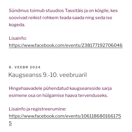
Sündmus toimub stuudios Tassitäis ja on kõigile, kes
soovivad reikist rohkem teada saada ning seda ise
kogeda.
Lisainfo:
https://www.facebook.com/events/238177192706046
POSTED
8. VEEBR 2024
ON
Kaugseanss 9.-10. veebruaril
Hingehaavadele pühendatud kaugseansside sarja
esimene osa on hülgamise haava tervenduseks.
Lisainfo ja registreerumine:
https://www.facebook.com/events/106118680166175
5