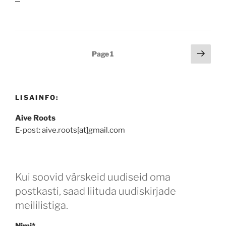
Postituste
Next
Page
1
page
leheküljendus
LISAINFO:
Aive Roots
E-post: aive.roots[at]gmail.com
Kui soovid värskeid uudiseid oma
postkasti, saad liituda uudiskirjade
meililistiga.