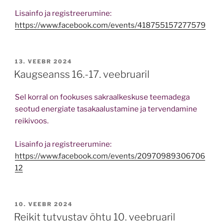
Lisainfo ja registreerumine:
https://www.facebook.com/events/418755157277579
POSTED
13. VEEBR 2024
ON
Kaugseanss 16.-17. veebruaril
Sel korral on fookuses sakraalkeskuse teemadega
seotud energiate tasakaalustamine ja tervendamine
reikivoos.
Lisainfo ja registreerumine:
https://www.facebook.com/events/20970989306706
12
POSTED
10. VEEBR 2024
ON
Reikit tutvustav õhtu 10. veebruaril