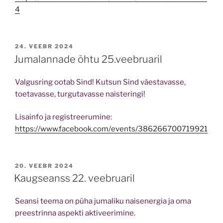
4
POSTED
24. VEEBR 2024
ON
Jumalannade õhtu 25.veebruaril
Valgusring ootab Sind! Kutsun Sind väestavasse,
toetavasse, turgutavasse naisteringi!
Lisainfo ja registreerumine:
https://www.facebook.com/events/386266700719921
POSTED
20. VEEBR 2024
ON
Kaugseanss 22. veebruaril
Seansi teema on püha jumaliku naisenergia ja oma
preestrinna aspekti aktiveerimine.