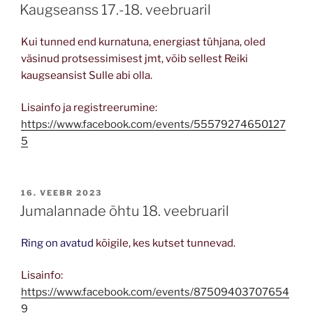
ON
Kaugseanss 17.-18. veebruaril
Kui tunned end kurnatuna, energiast tühjana, oled
väsinud protsessimisest jmt, võib sellest Reiki
kaugseansist Sulle abi olla.
Lisainfo ja registreerumine:
https://www.facebook.com/events/55579274650127
5
POSTED
16. VEEBR 2023
ON
Jumalannade õhtu 18. veebruaril
Ring on avatud
kõigile, kes kutset tunnevad.
Lisainfo:
https://www.facebook.com/events/87509403707654
9