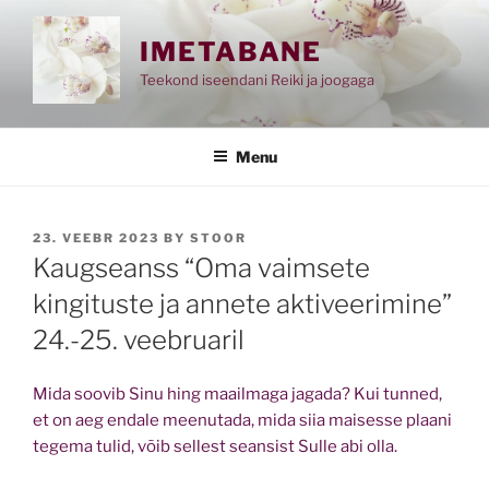
Skip
to
IMETABANE
content
Teekond iseendani Reiki ja joogaga
Menu
POSTED
23. VEEBR 2023
BY
STOOR
ON
Kaugseanss “Oma vaimsete
kingituste ja annete aktiveerimine”
24.-25. veebruaril
Mida soovib Sinu hing maailmaga jagada? Kui tunned,
et on aeg endale meenutada, mida siia maisesse plaani
tegema tulid, võib sellest seansist Sulle abi olla.