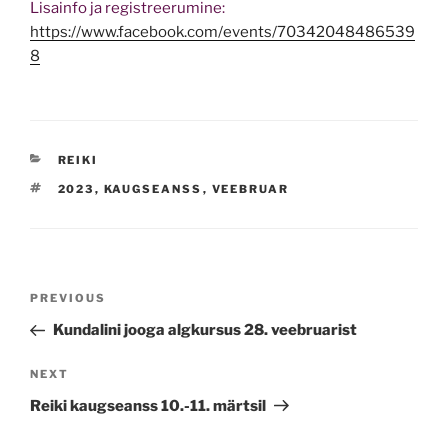
Lisainfo ja registreerumine:
https://www.facebook.com/events/70342048486539
8
CATEGORIES
REIKI
TAGS
2023
,
KAUGSEANSS
,
VEEBRUAR
Navigeerimine
Previous
PREVIOUS
Post
Kundalini jooga algkursus 28. veebruarist
Next
NEXT
Post
Reiki kaugseanss 10.-11. märtsil