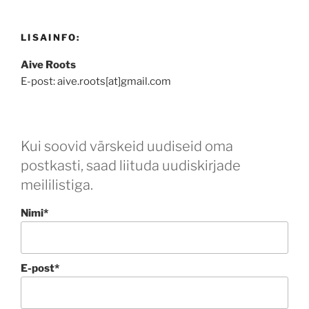
LISAINFO:
Aive Roots
E-post: aive.roots[at]gmail.com
Kui soovid värskeid uudiseid oma
postkasti, saad liituda uudiskirjade
meililistiga.
Nimi*
E-post*