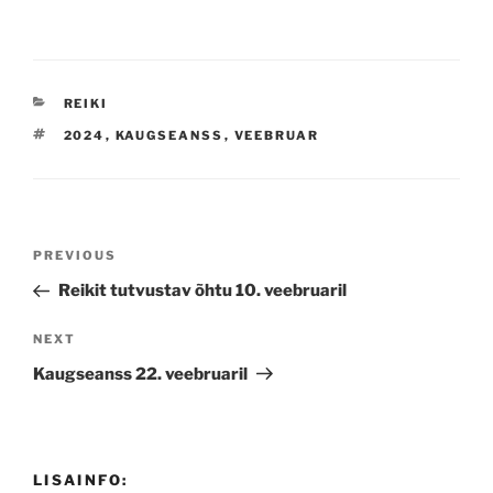
CATEGORIES
REIKI
TAGS
2024
,
KAUGSEANSS
,
VEEBRUAR
Navigeerimine
Previous
PREVIOUS
Post
Reikit tutvustav õhtu 10. veebruaril
Next
NEXT
Post
Kaugseanss 22. veebruaril
LISAINFO: