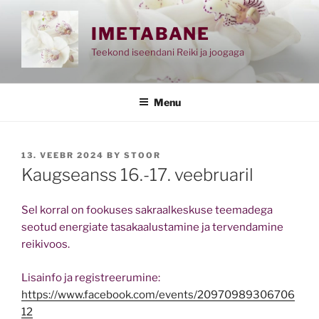
Skip
to
IMETABANE
content
Teekond iseendani Reiki ja joogaga
Menu
POSTED
13. VEEBR 2024
BY
STOOR
ON
Kaugseanss 16.-17. veebruaril
Sel korral on fookuses sakraalkeskuse teemadega
seotud energiate tasakaalustamine ja tervendamine
reikivoos.
Lisainfo ja registreerumine:
https://www.facebook.com/events/20970989306706
12