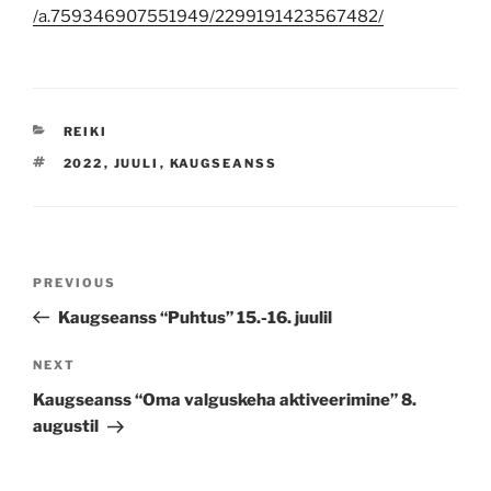
/a.759346907551949/2299191423567482/
CATEGORIES
REIKI
TAGS
2022
,
JUULI
,
KAUGSEANSS
Navigeerimine
Previous
PREVIOUS
Post
Kaugseanss “Puhtus” 15.-16. juulil
Next
NEXT
Post
Kaugseanss “Oma valguskeha aktiveerimine” 8.
augustil