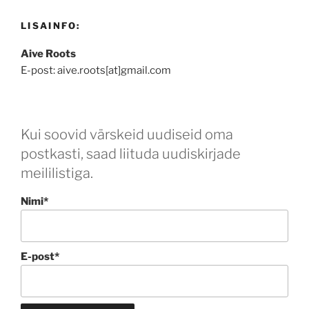
LISAINFO:
Aive Roots
E-post: aive.roots[at]gmail.com
Kui soovid värskeid uudiseid oma
postkasti, saad liituda uudiskirjade
meililistiga.
Nimi*
E-post*