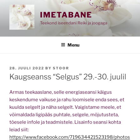
Skip
to
IMETABANE
content
Teekond iseendani Reiki ja joogaga
Menu
POSTED
28. JUULI 2022
BY
STOOR
ON
Kaugseanss “Selgus” 29.-30. juulil
Armas teekaaslane, selle energiaseansi käigus
keskendume vaikuse ja rahu loomisele enda sees, et
kuulda selgelt ja näha selgelt. Vaigistame meele, et
võimaldada ligipääs puhtale, selgele, mõjutusteta,
tõesele infole ja teadmistele. Lisainfo seansi kohta
leiad siit:
https://www.facebook.com/719634421523198/photos