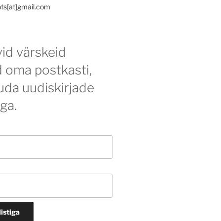
ots[at]gmail.com
id värskeid
d oma postkasti,
tuda uudiskirjade
iga.