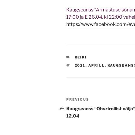
Kaugseanss “Armastuse sõnumid
17:00 ja E 26.04. kl 22:00 vahel.
https://www.facebook.com/e
CATEGORIES
REIKI
TAGS
2021
,
APRILL
,
KAUGSEANS
Navigeerimine
Previous
PREVIOUS
Post
Kaugseanss “Ohvrirollist välja”
12.04