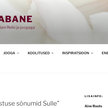
ABANE
ani Reiki ja joogaga
JOOGA
KOOLITUSED
INSPIRATSIOON
EN
LISAINFO:
tuse sõnumid Sulle”
Aive Roots