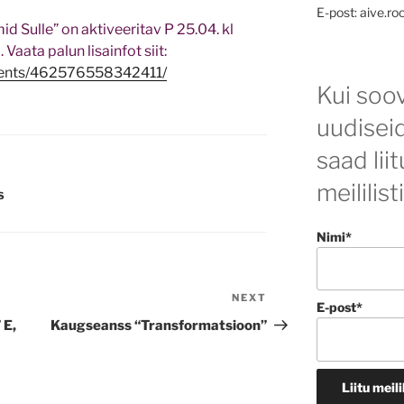
E-post: aive.ro
 Sulle” on aktiveeritav P 25.04. kl
 Vaata palun lisainfot siit:
vents/462576558342411/
Kui soov
uudisei
saad lii
meililist
S
Nimi*
NEXT
Next
E-post*
Post
 E,
Kaugseanss “Transformatsioon”