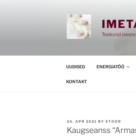
Skip
to
content
IMET
Teekond iseend
UUDISED
ENERGIATÖÖ
KONTAKT
POSTED
24. APR 2021
BY
STOOR
ON
Kaugseanss “Armas