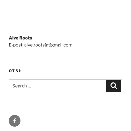
Aive Roots
E-post: aive.roots[at]gmail.com
OTSI:
Search
Search
for:
Facebook