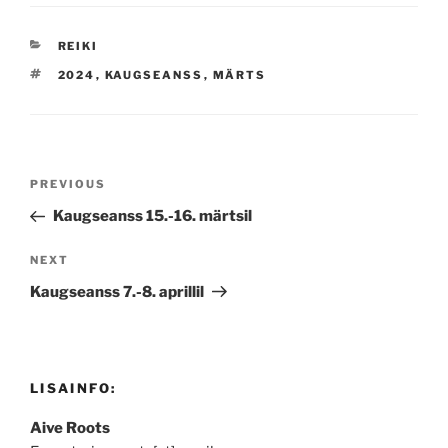
CATEGORIES
REIKI
TAGS
2024
,
KAUGSEANSS
,
MÄRTS
Navigeerimine
Previous
PREVIOUS
Post
Kaugseanss 15.-16. märtsil
Next
NEXT
Post
Kaugseanss 7.-8. aprillil
LISAINFO:
Aive Roots