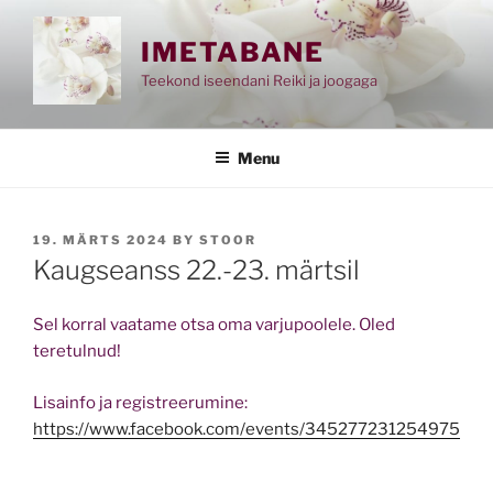
Skip
to
IMETABANE
content
Teekond iseendani Reiki ja joogaga
Menu
POSTED
19. MÄRTS 2024
BY
STOOR
ON
Kaugseanss 22.-23. märtsil
Sel korral vaatame otsa oma varjupoolele. Oled
teretulnud!
Lisainfo ja registreerumine:
https://www.facebook.com/events/345277231254975