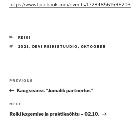
https://www.facebook.com/events/172848561596203
CATEGORIES
REIKI
TAGS
2021
,
DEVI REIKISTUUDIO
,
OKTOOBER
Navigeerimine
Previous
PREVIOUS
Post
Kaugseanss “Jumalik partnerlus”
Next
NEXT
Post
Reiki kogemise ja praktikaõhtu – 02.10.