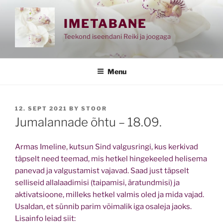
Skip
to
IMETABANE
content
Teekond iseendani Reiki ja joogaga
Menu
POSTED
12. SEPT 2021
BY
STOOR
ON
Jumalannade õhtu – 18.09.
Armas Imeline, kutsun Sind valgusringi, kus kerkivad
täpselt need teemad, mis hetkel hingekeeled helisema
panevad ja valgustamist vajavad. Saad just täpselt
selliseid allalaadimisi (taipamisi, äratundmisi) ja
aktivatsioone, milleks hetkel valmis oled ja mida vajad.
Usaldan, et sünnib parim võimalik iga osaleja jaoks.
Lisainfo leiad siit: