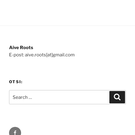
Aive Roots
E-post: aive.roots[at]gmail.com
OTSI:
Search
Search
for:
Facebook