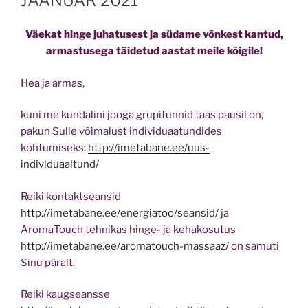
JAANUAR 2021
Väekat hinge juhatusest ja südame võnkest kantud,
armastusega täidetud aastat meile kõigile!
Hea ja armas,
kuni me kundalini jooga grupitunnid taas pausil on,
pakun Sulle võimalust individuaatundides
kohtumiseks:
http://imetabane.ee/uus-
individuaaltund/
Reiki kontaktseansid
http://imetabane.ee/energiatoo/seansid/
ja
AromaTouch tehnikas hinge- ja kehakosutus
http://imetabane.ee/aromatouch-massaaz/
on samuti
Sinu päralt.
Reiki kaugseansse