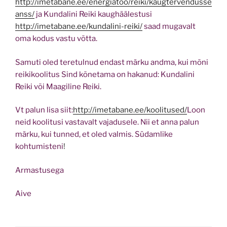
http://imetabane.ee/energiatoo/reiki/kaugtervendusse
anss/
ja Kundalini Reiki kaughäälestusi
http://imetabane.ee/kundalini-reiki/
saad mugavalt
oma kodus vastu võtta.
Samuti oled teretulnud endast märku andma, kui mõni
reikikoolitus Sind kõnetama on hakanud: Kundalini
Reiki või Maagiline Reiki.
Vt palun lisa siit:
http://imetabane.ee/koolitused/
Loon
neid koolitusi vastavalt vajadusele. Nii et anna palun
märku, kui tunned, et oled valmis. Südamlike
kohtumisteni
!
Armastusega
Aive