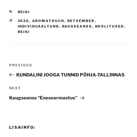
CATEGORIES
REIKI
TAGS
2020
,
AROMATOUCH
,
DETSEMBER
,
INDIVIDUAALTUND
,
KAUGSEANSS
,
KOOLITUSED
,
REIKI
Navigeerimine
Previous
PREVIOUS
Post
KUNDALINI JOOGA TUNNID PÕHJA-TALLINNAS
Next
NEXT
Post
Kaugseanss “Enesearmastus”
LISAINFO: