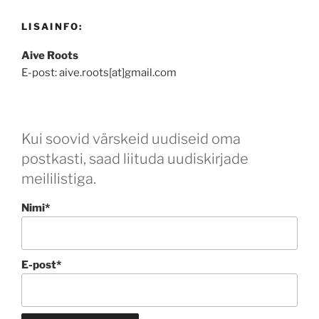
LISAINFO:
Aive Roots
E-post: aive.roots[at]gmail.com
Kui soovid värskeid uudiseid oma
postkasti, saad liituda uudiskirjade
meililistiga.
Nimi*
E-post*