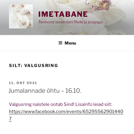
Skip
to
IMETABANE
content
Teekond iseendani Reiki ja joogaga
Menu
SILT:
VALGUSRING
POSTED
11. OKT 2021
ON
Jumalannade õhtu – 16.10.
Valgusring naistele ootab Sind! Lisainfo leiad siit:
https://www.facebook.com/events/65295562901440
7