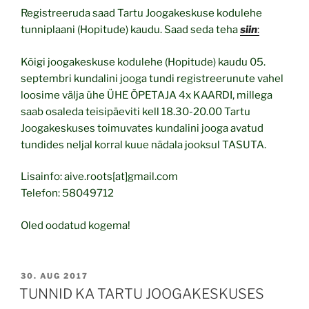
Registreeruda saad Tartu Joogakeskuse kodulehe
tunniplaani (Hopitude) kaudu. Saad seda teha
siin
:
Kõigi joogakeskuse kodulehe (Hopitude) kaudu 05.
septembri kundalini jooga tundi registreerunute vahel
loosime välja ühe ÜHE ÕPETAJA 4x KAARDI, millega
saab osaleda teisipäeviti kell 18.30-20.00 Tartu
Joogakeskuses toimuvates kundalini jooga avatud
tundides neljal korral kuue nädala jooksul TASUTA.
Lisainfo: aive.roots[at]gmail.com
Telefon: 58049712
Oled oodatud kogema!
POSTED
30. AUG 2017
ON
TUNNID KA TARTU JOOGAKESKUSES