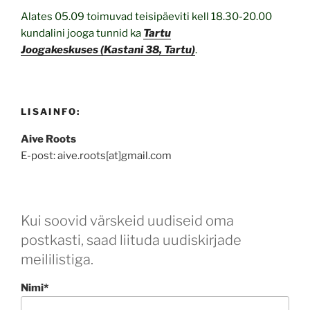
Alates 05.09 toimuvad teisipäeviti kell 18.30-20.00
ku
ndalini jooga tunnid ka
Tartu
Joogakeskuses (Kastani 38, Tartu)
.
LISAINFO:
Aive Roots
E-post: aive.roots[at]gmail.com
Kui soovid värskeid uudiseid oma
postkasti, saad liituda uudiskirjade
meililistiga.
Nimi*