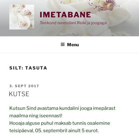
Skip
to
IMETABANE
content
Teekond iseendani Reiki ja joogaga
Menu
SILT:
TASUTA
POSTED
3. SEPT 2017
ON
KUTSE
Kutsun Sind avastama kundalini jooga imepärast
maailma ning iseennast!
Hooaja alguse puhul maksab tunnis osalemine
teisipäeval, 05. septembril ainult 5 eurot.