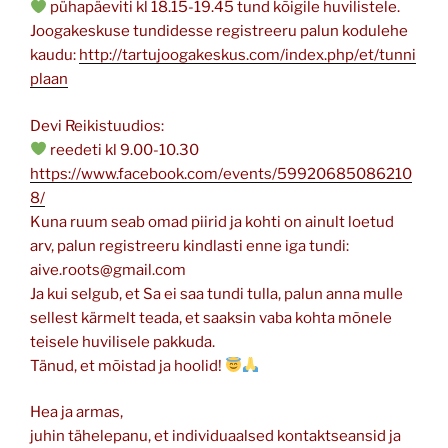
pühapäeviti kl 18.15-19.45 tund kõigile huvilistele.
Joogakeskuse tundidesse registreeru palun kodulehe
kaudu:
http://tartujoogakeskus.com/index.php/et/tunni
plaan
Devi Reikistuudios:
reedeti kl 9.00-10.30
https://www.facebook.com/events/59920685086210
8/
Kuna ruum seab omad piirid ja kohti on ainult loetud
arv, palun registreeru kindlasti enne iga tundi:
aive.roots@gmail.com
Ja kui selgub, et Sa ei saa tundi tulla, palun anna mulle
sellest kärmelt teada, et saaksin vaba kohta mõnele
teisele huvilisele pakkuda.
Tänud, et mõistad ja hoolid!
Hea ja armas,
juhin tähelepanu, et individuaalsed kontaktseansid ja