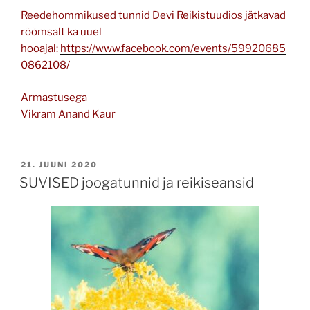
Reedehommikused tunnid Devi Reikistuudios jätkavad
rõõmsalt ka uuel
hooajal:
https://www.facebook.com/events/59920685
0862108/
Armastusega
Vikram Anand Kaur
POSTED
21. JUUNI 2020
ON
SUVISED joogatunnid ja reikiseansid