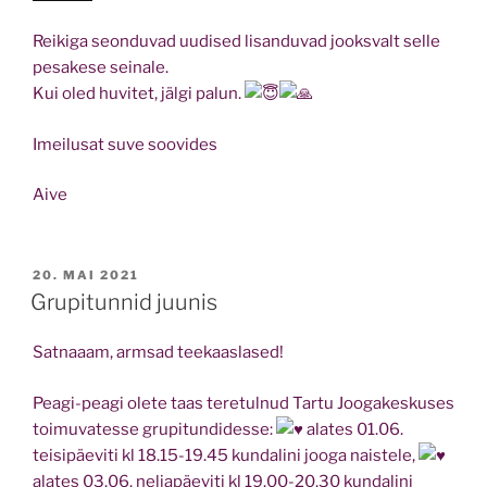
Reikiga seonduvad uudised lisanduvad jooksvalt selle
pesakese seinale.
Kui oled huvitet, jälgi palun.
Imeilusat suve soovides
Aive
POSTED
20. MAI 2021
ON
Grupitunnid juunis
Satnaaam, armsad teekaaslased!
Peagi-peagi olete taas teretulnud Tartu Joogakeskuses
toimuvatesse grupitundidesse:
alates 01.06.
teisipäeviti kl 18.15-19.45 kundalini jooga naistele,
alates 03.06. neljapäeviti kl 19.00-20.30 kundalini