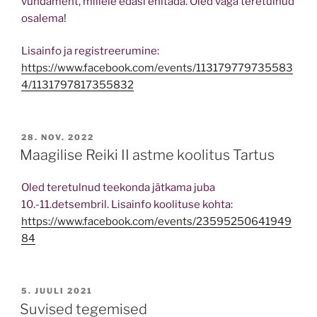
vundament, millele edasi ehitada. Oled väga teretulnud
osalema!
Lisainfo ja registreerumine:
https://www.facebook.com/events/113179779735583
4/1131797817355832
POSTED
28. NOV. 2022
ON
Maagilise Reiki II astme koolitus Tartus
Oled teretulnud teekonda jätkama juba
10.-11.detsembril. Lisainfo koolituse kohta:
https://www.facebook.com/events/23595250641949
84
POSTED
5. JUULI 2021
ON
Suvised tegemised