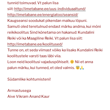
tunnid toimuvad. Vt palun lisa
siit:
http://imetabane.ee/uus-individuaaltund/
http://imetabane.ee/energiatoo/seansid/
Kaugseansi soodukat pikendan maikuu lõpuni.
Samuti oled teretulnud endast märku andma, kui mõni
reikikoolitus Sind kõnetama on hakanud: Kundalini
Reiki või ka Maagiline Reiki. Vt palun lisa siit:
http://imetabane.ee/koolitused/
Tunne on, et seda viimast võiks ka lisaks Kundalini Reiki
koolitustele varsti taas läbi viia.
Loon neid koolitusi vajaduspõhiselt.
Nii et anna
palun märku, kui tunned, et oled valmis.
Südamlike kohtumisteni!
Armastusega
Aive Vikram Anand Kaur