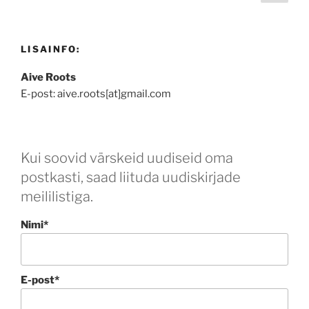
page
leheküljendus
LISAINFO:
Aive Roots
E-post: aive.roots[at]gmail.com
Kui soovid värskeid uudiseid oma
postkasti, saad liituda uudiskirjade
meililistiga.
Nimi*
E-post*