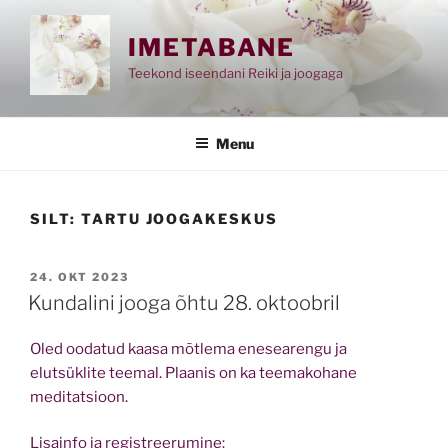
Skip
to
IMETABANE
content
Teekond iseendani Reiki ja joogaga
Menu
SILT:
TARTU JOOGAKESKUS
POSTED
24. OKT 2023
ON
Kundalini jooga õhtu 28. oktoobril
Oled oodatud kaasa mõtlema enesearengu ja
elutsüklite teemal. Plaanis on ka teemakohane
meditatsioon.
Lisainfo ja registreerumine: