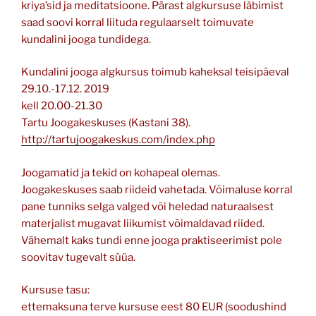
kriya’sid ja meditatsioone. Pärast algkursuse läbimist
saad soovi korral liituda regulaarselt toimuvate
kundalini jooga tundidega.
Kundalini jooga algkursus toimub kaheksal teisipäeval
29.10.-17.12. 2019
kell 20.00-21.30
Tartu Joogakeskuses (Kastani 38).
http://tartujoogakeskus.com/index.php
Joogamatid ja tekid on kohapeal olemas.
Joogakeskuses saab riideid vahetada. Võimaluse korral
pane tunniks selga valged või heledad naturaalsest
materjalist mugavat liikumist võimaldavad riided.
Vähemalt kaks tundi enne jooga praktiseerimist pole
soovitav tugevalt süüa.
Kursuse tasu:
ettemaksuna terve kursuse eest 80 EUR (soodushind