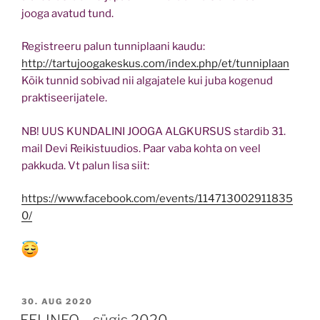
jooga avatud tund.
Registreeru palun tunniplaani kaudu:
http://tartujoogakeskus.com/index.php/et/tunniplaan
Kõik tunnid sobivad nii algajatele kui juba kogenud
praktiseerijatele.
NB! UUS KUNDALINI JOOGA ALGKURSUS stardib 31.
mail Devi Reikistuudios. Paar vaba kohta on veel
pakkuda. Vt palun lisa siit:
https://www.facebook.com/events/114713002911835
0/
POSTED
30. AUG 2020
ON