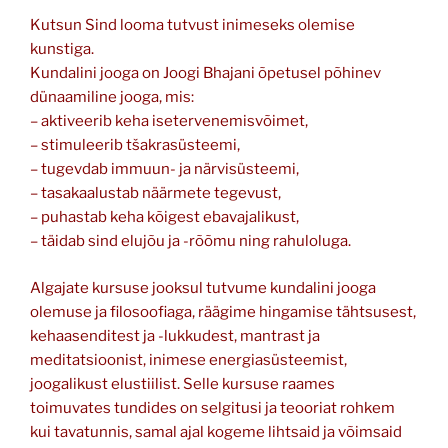
Kutsun Sind looma tutvust inimeseks olemise
kunstiga.
Kundalini jooga on Joogi Bhajani õpetusel põhinev
dünaamiline jooga, mis:
– aktiveerib keha isetervenemisvõimet,
– stimuleerib tšakrasüsteemi,
– tugevdab immuun- ja närvisüsteemi,
– tasakaalustab näärmete tegevust,
– puhastab keha kõigest ebavajalikust,
– täidab sind elujõu ja -rõõmu ning rahuloluga.
Algajate kursuse jooksul tutvume kundalini jooga
olemuse ja filosoofiaga, räägime hingamise tähtsusest,
kehaasenditest ja -lukkudest, mantrast ja
meditatsioonist, inimese energiasüsteemist,
joogalikust elustiilist. Selle kursuse raames
toimuvates tundides on selgitusi ja teooriat rohkem
kui tavatunnis, samal ajal kogeme lihtsaid ja võimsaid