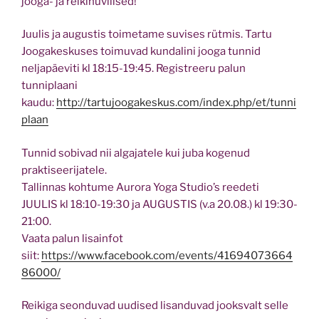
jooga- ja reikihuvilised!
Juulis ja augustis toimetame suvises rütmis. Tartu
Joogakeskuses toimuvad kundalini jooga tunnid
neljapäeviti kl 18:15-19:45. Registreeru palun
tunniplaani
kaudu:
http://tartujoogakeskus.com/index.php/et/tunni
plaan
Tunnid sobivad nii algajatele kui juba kogenud
praktiseerijatele.
Tallinnas kohtume Aurora Yoga Studio’s reedeti
JUULIS kl 18:10-19:30 ja AUGUSTIS (v.a 20.08.) kl 19:30-
21:00.
Vaata palun lisainfot
siit:
https://www.facebook.com/events/41694073664
86000/
Reikiga seonduvad uudised lisanduvad jooksvalt selle