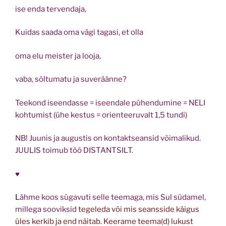
ise enda tervendaja,
Kuidas saada oma vägi tagasi, et olla
oma elu meister ja looja,
v
aba, sõltumatu ja suveräänne?
Teekond iseendasse = iseendale pühendumine = NELI
kohtumist (ühe kestus = orienteeruvalt 1,5 tundi)
NB! Juunis ja augustis on kontaktseansid võimalikud.
JUULIS toimub töö DISTANTSILT.
♥
L
ähme koos sügavuti selle teemaga, mis Sul südamel,
millega sooviksid
tegeleda või mis seansside käigus
üles kerkib ja end näitab. Keerame teema(d) lukust