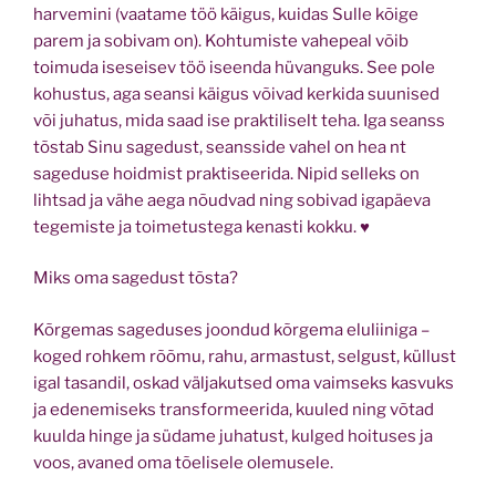
harvemini (vaatame töö käigus, kuidas Sulle kõige
parem ja sobivam on). Kohtumiste vahepeal võib
toimuda iseseisev töö iseenda hüvanguks. See pole
kohustus, aga seansi käigus võivad kerkida suunised
või juhatus, mida saad ise praktiliselt teha. Iga seanss
tõstab Sinu sagedust, seansside vahel on hea nt
sageduse hoidmist praktiseerida. Nipid selleks on
lihtsad ja vähe aega nõudvad ning sobivad igapäeva
tegemiste ja toimetustega kenasti kokku. ♥
Miks oma sagedust tõsta?
Kõrgemas sageduses joondud kõrgema eluliiniga –
koged rohkem rõõmu, rahu, armastust, selgust, küllust
igal tasandil, oskad väljakutsed oma vaimseks kasvuks
ja edenemiseks transformeerida, kuuled ning võtad
kuulda hinge ja südame juhatust, kulged hoituses ja
voos, avaned oma tõelisele olemusele.