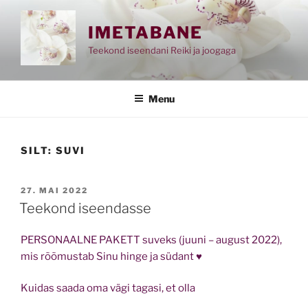
Skip
to
IMETABANE
content
Teekond iseendani Reiki ja joogaga
Menu
SILT:
SUVI
POSTED
27. MAI 2022
ON
Teekond iseendasse
PERSONAALNE PAKETT suveks (juuni – august 2022),
mis rõõmustab Sinu hinge ja südant ♥
Kuidas saada oma vägi tagasi, et olla