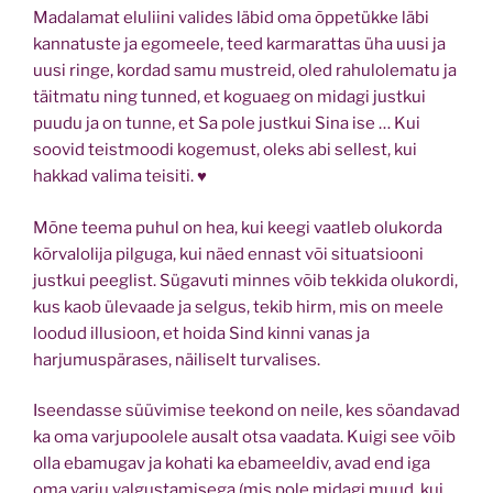
Madalamat eluliini valides läbid oma õppetükke läbi
kannatuste ja egomeele, teed karmarattas üha uusi ja
uusi ringe, kordad samu mustreid, oled rahulolematu ja
täitmatu ning tunned, et koguaeg on midagi justkui
puudu ja on tunne, et Sa pole justkui Sina ise … Kui
soovid teistmoodi kogemust, oleks abi sellest, kui
hakkad valima teisiti. ♥
Mõne teema puhul on hea, kui keegi vaatleb olukorda
kõrvalolija pilguga, kui näed ennast või situatsiooni
justkui peeglist. Sügavuti minnes võib tekkida olukordi,
kus kaob ülevaade ja selgus, tekib hirm, mis on meele
loodud illusioon, et hoida Sind kinni vanas ja
harjumuspärases, näiliselt turvalises.
Iseendasse süüvimise teekond on neile, kes söandavad
ka oma varjupoolele
ausalt otsa vaadata. Kuigi see võib
olla ebamugav ja kohati ka ebameeldiv, avad end iga
oma varju valgustamisega (mis pole midagi muud, kui