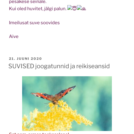
pesakese seinale.
Kui oled huvitet, jälgi palun.
Imeilusat suve soovides
Aive
POSTED
21. JUUNI 2020
ON
SUVISED joogatunnid ja reikiseansid