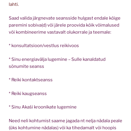
lahti.
Saad valida järgnevate seansside hulgast endale kõige
paremini sobiva(d) või järele proovida kõik võimalused
või kombineerime vastavalt olukorrale ja teemale:
* konsultatsioon/vestlus reikivoos
* Sinu energiavälja lugemine – Sulle kanaldatud
sõnumite seanss
* Reiki kontaktseanss
* Reiki kaugseanss
* Sinu Akaši kroonikate lugemine
Need neli kohtumist saame jagada nt nelja nädala peale
(üks kohtumine nädalas) või ka tihedamalt või hoopis