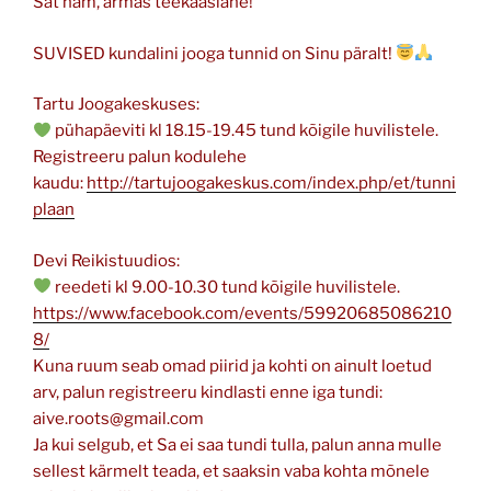
Sat nam, armas teekaaslane!
SUVISED kundalini jooga tunnid on Sinu päralt!
Tartu Joogakeskuses:
pühapäeviti kl 18.15-19.45 tund kõigile huvilistele.
Registreeru palun kodulehe
kaudu:
http://tartujoogakeskus.com/index.php/et/tunni
plaan
Devi Reikistuudios:
reedeti kl 9.00-10.30 tund kõigile huvilistele.
https://www.facebook.com/events/59920685086210
8/
Kuna ruum seab omad piirid ja kohti on ainult loetud
arv, palun registreeru kindlasti enne iga tundi:
aive.roots@gmail.com
Ja kui selgub, et Sa ei saa tundi tulla, palun anna mulle
sellest kärmelt teada, et saaksin vaba kohta mõnele