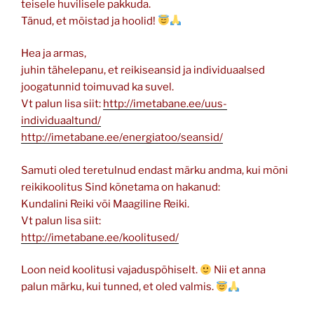
teisele huvilisele pakkuda.
Tänud, et mõistad ja hoolid!
Hea ja armas,
juhin tähelepanu, et reikiseansid ja individuaalsed
joogatunnid toimuvad ka suvel.
Vt palun lisa siit:
http://imetabane.ee/uus-
individuaaltund/
http://imetabane.ee/energiatoo/seansid/
Samuti oled teretulnud endast märku andma, kui mõni
reikikoolitus Sind kõnetama on hakanud:
Kundalini Reiki või Maagiline Reiki.
Vt palun lisa siit:
http://imetabane.ee/koolitused/
Loon neid koolitusi vajaduspõhiselt.
Nii et anna
palun märku, kui tunned, et oled valmis.