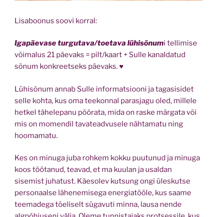
Lisaboonus soovi korral:
Igapäevase turgutava/toetava lühisõnum
i tellimise
võimalus 21 päevaks = pilt/kaart + Sulle kanaldatud
sõnum konkreetseks päevaks. ♥
Lühisõnum annab Sulle informatsiooni ja tagasisidet
selle kohta, kus oma teekonnal parasjagu oled, millele
hetkel tähelepanu pöörata, mida on raske märgata või
mis on momendil tavateadvusele nähtamatu ning
hoomamatu.
Kes on minuga
j
uba rohkem kokku puutunud ja minuga
koos töötanud, teavad, et ma kuulan ja usaldan
sisemist juhatust. Käesolev kutsung ongi üleskutse
personaalse lähenemisega energiatööle, kus saame
teemadega tõeliselt sügavuti minna, lausa nende
algpõhjuseni välja. Oleme tunnistajaks protsessile, kus