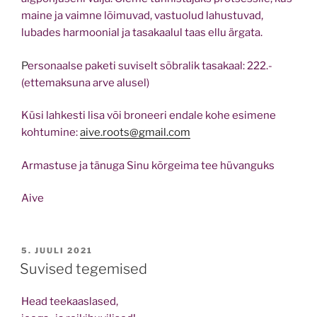
maine ja vaimne lõimuvad, vastuolud lahustuvad,
lubades harmoonial ja tasakaalul taas ellu ärgata.
P
ersonaalse paketi suviselt sõbralik tasakaal: 222.-
(ettemaksuna arve alusel)
Küsi lahkesti lisa või broneeri endale kohe esimene
kohtumine:
aive.roots@gmail.com
Armastuse ja tänuga Sinu kõrgeima tee hüvanguks
Aive
POSTED
5. JUULI 2021
ON
Suvised tegemised
Head teekaaslased,