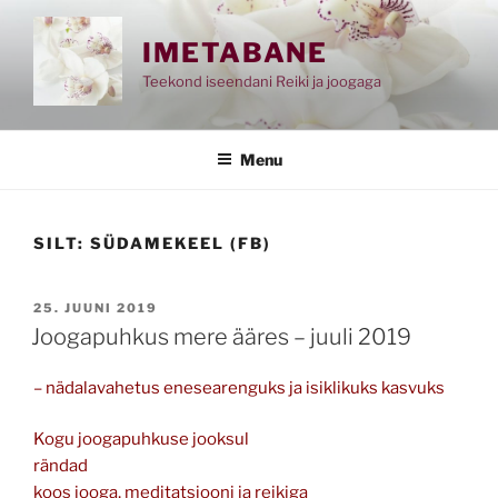
Skip
to
IMETABANE
content
Teekond iseendani Reiki ja joogaga
Menu
SILT:
SÜDAMEKEEL (FB)
POSTED
25. JUUNI 2019
ON
Joogapuhkus mere ääres – juuli 2019
– nädalavahetus enesearenguks ja isiklikuks kasvuks
Kogu joogapuhkuse jooksul
rändad
koos jooga, meditatsiooni ja reikiga