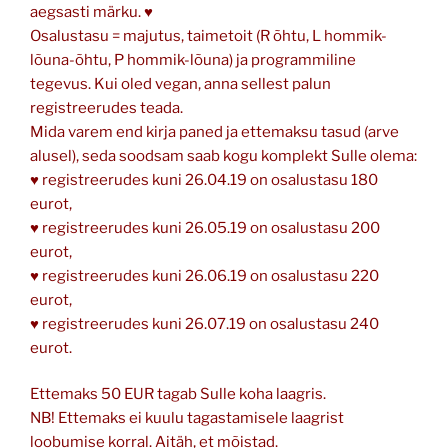
aegsasti märku. ♥
Osalustasu = majutus, taimetoit (R õhtu, L hommik-
lõuna-õhtu, P hommik-lõuna) ja programmiline
tegevus. Kui oled vegan, anna sellest palun
registreerudes teada.
Mida varem end kirja paned ja ettemaksu tasud (arve
alusel), seda soodsam saab kogu komplekt Sulle olema:
♥ registreerudes kuni 26.04.19 on osalustasu 180
eurot,
♥ registreerudes kuni 26.05.19 on osalustasu 200
eurot,
♥ registreerudes kuni 26.06.19 on osalustasu 220
eurot,
♥ registreerudes kuni 26.07.19 on osalustasu 240
eurot.
Ettemaks 50 EUR tagab Sulle koha laagris.
NB! Ettemaks ei kuulu tagastamisele laagrist
loobumise korral. Aitäh, et mõistad.