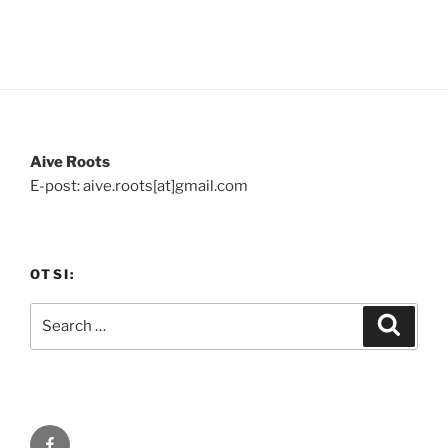
Aive Roots
E-post: aive.roots[at]gmail.com
OTSI:
Search
Search
for:
Facebook