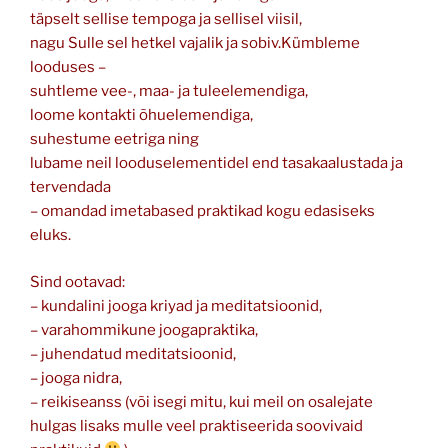
täpselt sellise tempoga ja sellisel viisil,
nagu Sulle sel hetkel vajalik ja sobiv.Kümbleme
looduses –
suhtleme vee-, maa- ja tuleelemendiga,
loome kontakti õhuelemendiga,
suhestume eetriga ning
lubame neil looduselementidel end tasakaalustada ja
tervendada
– omandad imetabased praktikad kogu edasiseks
eluks.
Sind ootavad:
– kundalini jooga kriyad ja meditatsioonid,
– varahommikune joogapraktika,
– juhendatud meditatsioonid,
– jooga nidra,
– reikiseanss (või isegi mitu, kui meil on osalejate
hulgas lisaks mulle veel praktiseerida soovivaid