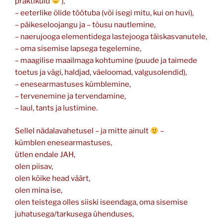
praktikuid
),
– eeterlike õlide töötuba (või isegi mitu, kui on huvi),
– päikeseloojangu ja – tõusu nautlemine,
– naerujooga elementidega lastejooga täiskasvanutele,
– oma sisemise lapsega tegelemine,
– maagilise maailmaga kohtumine (puude ja taimede
toetus ja vägi, haldjad, väeloomad, valgusolendid),
– enesearmastuses kümblemine,
– tervenemine ja tervendamine,
– laul, tants ja lustimine.
Sellel nädalavahetusel – ja mitte ainult
–
kümblen enesearmastuses,
ütlen endale JAH,
olen piisav,
olen kõike head väärt,
olen mina ise,
olen teistega olles siiski iseendaga, oma sisemise
juhatusega/tarkusega ühenduses,