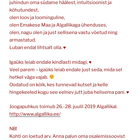
juhindun oma südame häälest, intuitsioonist ja
kõhutundest,
olen loov ja loominguline,
olen Emakese Maa ja Algallikaga ühenduses,
olen, nagu olen ja just sellisena vastu võetud ning
armastatud.
Luban endal lihtsalt olla. ♥
Igaüks leiab endale kindlasti midagi. ♥
Veel parem – igaüks leiab endale just seda, mida sel
hetkel väga vajab.
Oodatud on kõik, kes tunnevad kutset ja kelle
hingekeeled kogu see eelnev jutt juba helisema pani. ♥
Joogapuhkus toimub 26.-28. juulil 2019 Algallikal.
http://www.algallika.ee/
NB!
Kohti on loetud arv. Anna palun oma osalemissoovist