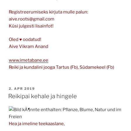
Registreerumiseks kirjuta mulle palun:
aive.roots@gmail.com
Küsi julgesti lisainfot!
Oled ♥ oodatud!
Aive Vikram Anand
www.imetabane.ee
Reiki ja kundalini jooga Tartus (Fb), Südamekeel (Fb)
POSTED
2. APR 2019
ON
Reikipai kehale ja hingele
Hea ja imeline teekaaslane,