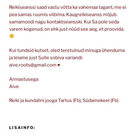
Reikiseanssi saad vastu võtta ka vahemaa tagant, me ei
pea samas ruumis viibima. Kaugreikiseanss mõjub
samamoodi nagu kontaktseansski. Kui Sa pole seda
varem kogenud, on ehk just nüüd see aeg, et proovida.
Kui tundsid kutset, oled teretulnud minuga ühenduma
ja leiame just Sulle sobiva variandi:
aive.roots@gmail.com ♥
Armastusega
Aive
Reiki ja kundalini jooga Tartus (Fb), Südamekeel (Fb)
LISAINFO: