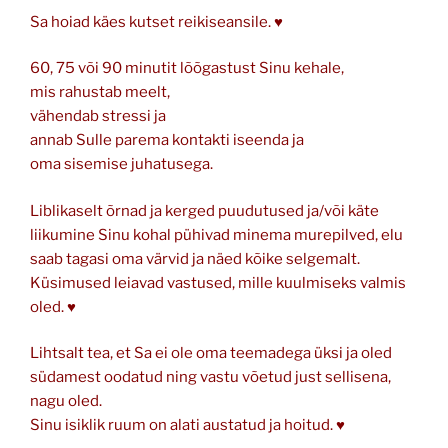
Sa hoiad käes kutset reikiseansile. ♥
60, 75 või 90 minutit lõõgastust Sinu kehale,
mis rahustab meelt,
vähendab stressi ja
annab Sulle parema kontakti iseenda ja
oma sisemise juhatusega.
Liblikaselt õrnad ja kerged puudutused ja/või käte
liikumine Sinu kohal pühivad minema murepilved, elu
saab tagasi oma värvid ja näed kõike selgemalt.
Küsimused leiavad vastused, mille kuulmiseks valmis
oled. ♥
Lihtsalt tea, et Sa ei ole oma teemadega üksi ja oled
südamest oodatud ning vastu võetud just sellisena,
nagu oled.
Sinu isiklik ruum on alati austatud ja hoitud. ♥