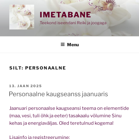
Skip
to
IMETABANE
content
Teekond iseendani Reiki ja joogaga
Menu
SILT:
PERSONAALNE
POSTED
13. JAAN 2025
ON
Personaalne kaugseanss jaanuaris
Jaanuari personaalse kaugseansi teema on elementide
(maa, vesi, tuli õhk ja eeter) tasakaalu võlumine Sinu
kehas ja energiaväljas. Oled teretulnud kogema!
Lisainfo ja registreerumine: